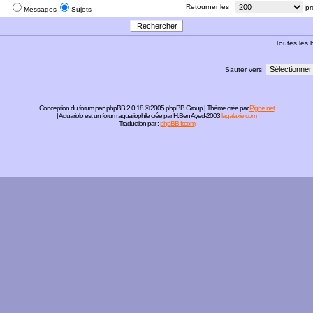
:
Retourner les
pr
Messages
Sujets
Toutes les
Sauter vers:
Conception du forum par:
phpBB
2.0.18 © 2005 phpBB Group | Thème crée par
Pigne.net
| Aquariolo est un forum aquariophile crée par H.Ben Ayed-2003
lagalaxie.com
Traduction par :
phpBB-fr.com