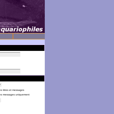
s titres et messages
es messages uniquement