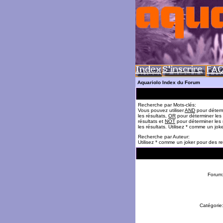
Aquariolo Index du Forum
Recherche par Mots-clés:
Vous pouvez utiliser
AND
pour déterm
les résultats,
OR
pour déterminer les
résultats et
NOT
pour déterminer les 
les résultats. Utilisez * comme un jok
Recherche par Auteur:
Utilisez * comme un joker pour des re
Forum
Catégorie