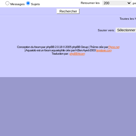
:
Retourner les
pr
Messages
Sujets
Toutes les
Sauter vers:
Conception du forum par:
phpBB
2.0.18 © 2005 phpBB Group | Thème crée par
Pigne.net
| Aquariolo est un forum aquariophile crée par H.Ben Ayed-2003
lagalaxie.com
Traduction par :
phpBB-fr.com