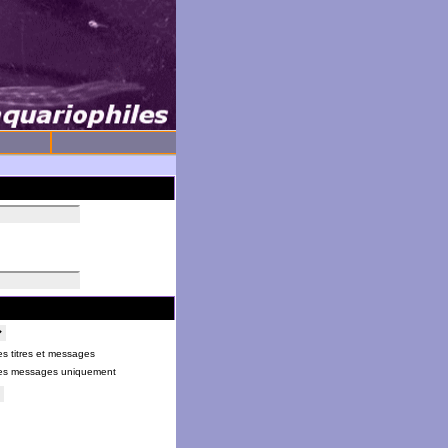
s titres et messages
es messages uniquement