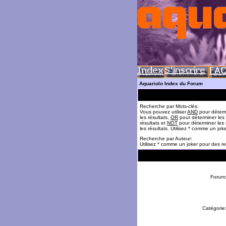
Aquariolo Index du Forum
Recherche par Mots-clés:
Vous pouvez utiliser
AND
pour déterm
les résultats,
OR
pour déterminer les
résultats et
NOT
pour déterminer les 
les résultats. Utilisez * comme un jok
Recherche par Auteur:
Utilisez * comme un joker pour des re
Forum
Catégorie