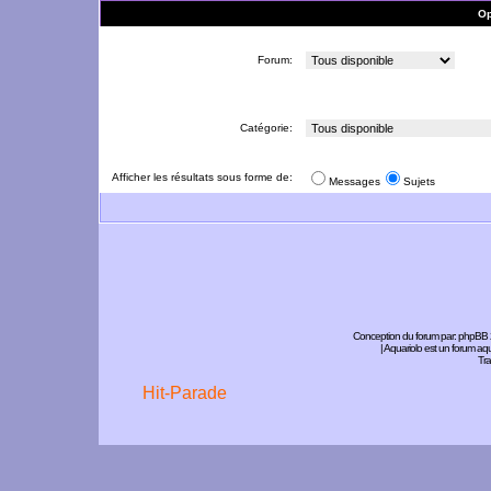
Op
Forum:
Catégorie:
Afficher les résultats sous forme de:
Messages
Sujets
Conception du forum par:
phpBB
| Aquariolo est un forum a
Tra