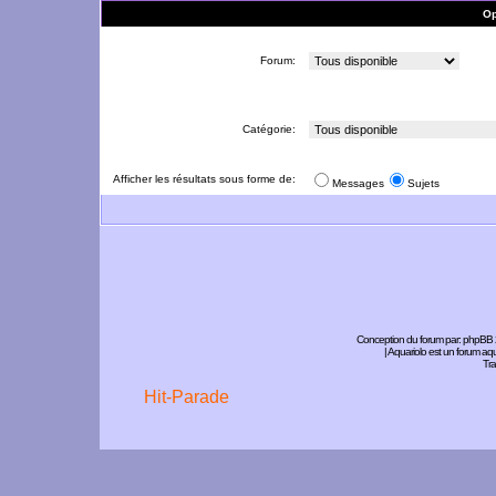
Op
Forum:
Catégorie:
Afficher les résultats sous forme de:
Messages
Sujets
Conception du forum par:
phpBB
| Aquariolo est un forum a
Tra