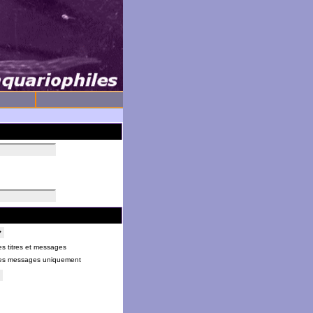
s titres et messages
es messages uniquement