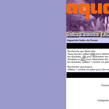
Aquariolo Index du Forum
Recherche par Mots-clés:
Vous pouvez utiliser
AND
pour déterm
les résultats,
OR
pour déterminer les
résultats et
NOT
pour déterminer les 
les résultats. Utilisez * comme un jok
Recherche par Auteur:
Utilisez * comme un joker pour des re
Forum
Catégorie