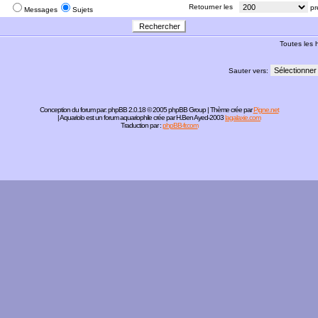
:
Retourner les
pr
Messages
Sujets
Toutes les
Sauter vers:
Conception du forum par:
phpBB
2.0.18 © 2005 phpBB Group | Thème crée par
Pigne.net
| Aquariolo est un forum aquariophile crée par H.Ben Ayed-2003
lagalaxie.com
Traduction par :
phpBB-fr.com