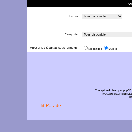
Op
Forum:
Catégorie:
Afficher les résultats sous forme de:
Messages
Sujets
Conception du forum par:
phpBB
| Aquariolo est un forum a
Tra