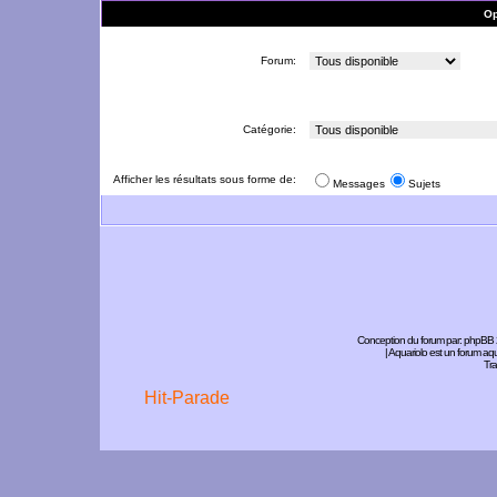
Op
Forum:
Catégorie:
Afficher les résultats sous forme de:
Messages
Sujets
Conception du forum par:
phpBB
| Aquariolo est un forum a
Tra