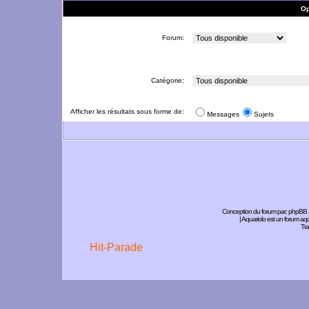
Op
Forum:
Catégorie:
Afficher les résultats sous forme de:
Messages
Sujets
Conception du forum par:
phpBB
| Aquariolo est un forum a
Tra