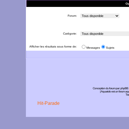
Op
Forum:
Catégorie:
Afficher les résultats sous forme de:
Messages
Sujets
Conception du forum par:
phpBB
| Aquariolo est un forum a
Tra