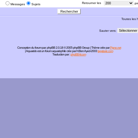
:
Retourner les
pr
Messages
Sujets
Toutes les
Sauter vers:
Conception du forum par:
phpBB
2.0.18 © 2005 phpBB Group | Thème crée par
Pigne.net
| Aquariolo est un forum aquariophile crée par H.Ben Ayed-2003
lagalaxie.com
Traduction par :
phpBB-fr.com