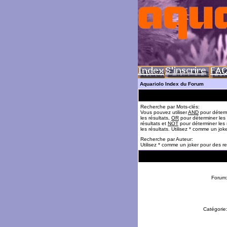
Aquariolo Index du Forum
Recherche par Mots-clés:
Vous pouvez utiliser
AND
pour déterm
les résultats,
OR
pour déterminer les
résultats et
NOT
pour déterminer les 
les résultats. Utilisez * comme un jok
Recherche par Auteur:
Utilisez * comme un joker pour des re
Forum
Catégorie