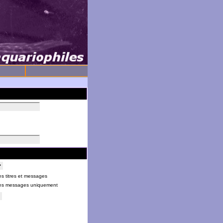
s titres et messages
es messages uniquement