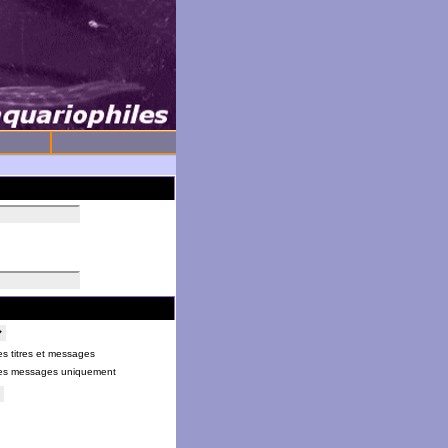
s titres et messages
es messages uniquement