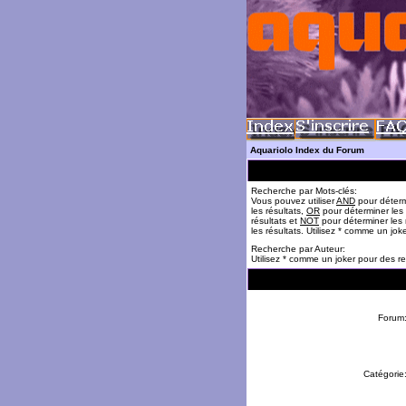
Aquariolo Index du Forum
Recherche par Mots-clés:
Vous pouvez utiliser
AND
pour déterm
les résultats,
OR
pour déterminer les
résultats et
NOT
pour déterminer les 
les résultats. Utilisez * comme un jok
Recherche par Auteur:
Utilisez * comme un joker pour des re
Forum
Catégorie