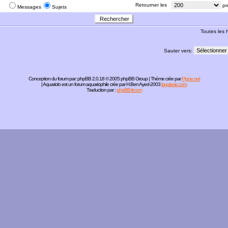
:
Retourner les
pr
Messages
Sujets
Toutes les
Sauter vers:
Conception du forum par:
phpBB
2.0.18 © 2005 phpBB Group | Thème crée par
Pigne.net
| Aquariolo est un forum aquariophile crée par H.Ben Ayed-2003
lagalaxie.com
Traduction par :
phpBB-fr.com