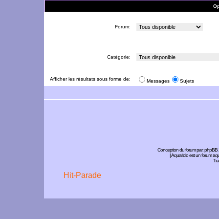
Op
Forum:
Catégorie:
Afficher les résultats sous forme de:
Messages
Sujets
Conception du forum par:
phpBB
| Aquariolo est un forum a
Tra