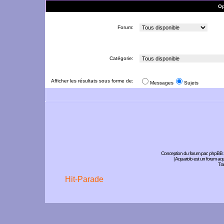
Op
Forum:
Catégorie:
Afficher les résultats sous forme de:
Messages
Sujets
Conception du forum par:
phpBB
| Aquariolo est un forum a
Tra