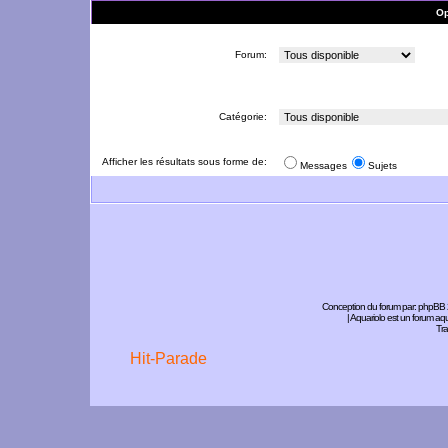
Op
Forum:
Catégorie:
Afficher les résultats sous forme de:
Messages
Sujets
Conception du forum par:
phpBB
| Aquariolo est un forum a
Tra