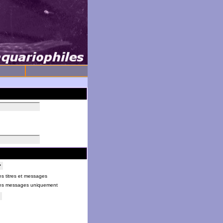
s titres et messages
es messages uniquement