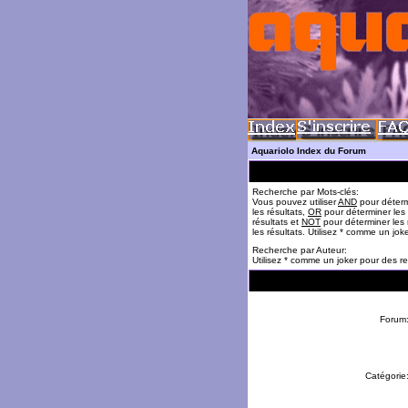
Aquariolo Index du Forum
Recherche par Mots-clés:
Vous pouvez utiliser
AND
pour déterm
les résultats,
OR
pour déterminer les
résultats et
NOT
pour déterminer les 
les résultats. Utilisez * comme un jok
Recherche par Auteur:
Utilisez * comme un joker pour des re
Forum
Catégorie