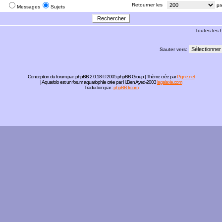
:
Retourner les
pr
Messages
Sujets
Toutes les
Sauter vers:
Conception du forum par:
phpBB
2.0.18 © 2005 phpBB Group | Thème crée par
Pigne.net
| Aquariolo est un forum aquariophile crée par H.Ben Ayed-2003
lagalaxie.com
Traduction par :
phpBB-fr.com