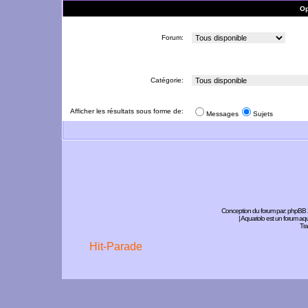
Op
Forum:
Catégorie:
Afficher les résultats sous forme de:
Messages
Sujets
Conception du forum par:
phpBB
| Aquariolo est un forum a
Tra