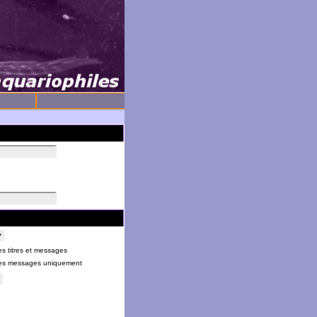
s titres et messages
es messages uniquement