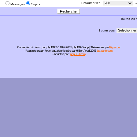
:
Retourner les
pr
Messages
Sujets
Toutes les
Sauter vers:
Conception du forum par:
phpBB
2.0.18 © 2005 phpBB Group | Thème crée par
Pigne.net
| Aquariolo est un forum aquariophile crée par H.Ben Ayed-2003
lagalaxie.com
Traduction par :
phpBB-fr.com