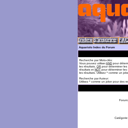
Aquariolo Index du Forum
Recherche par Mots-clés:
Vous pouvez utiliser
AND
pour déterm
les résultats,
OR
pour déterminer les
résultats et
NOT
pour déterminer les 
les résultats. Utilisez * comme un jok
Recherche par Auteur:
Utilisez * comme un joker pour des re
Forum
Catégorie