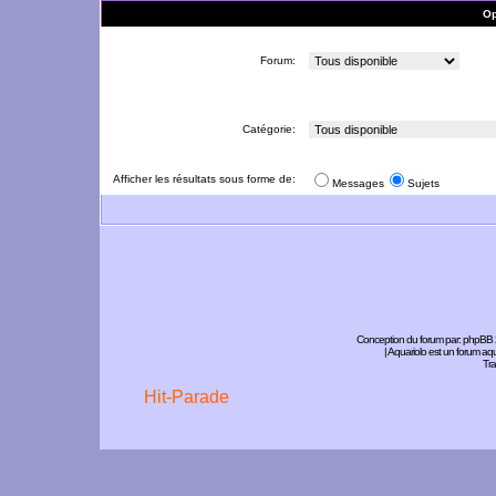
Op
Forum:
Catégorie:
Afficher les résultats sous forme de:
Messages
Sujets
Conception du forum par:
phpBB
| Aquariolo est un forum a
Tra