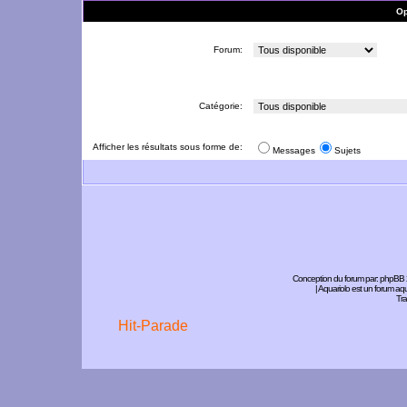
Op
Forum:
Catégorie:
Afficher les résultats sous forme de:
Messages
Sujets
Conception du forum par:
phpBB
| Aquariolo est un forum a
Tra