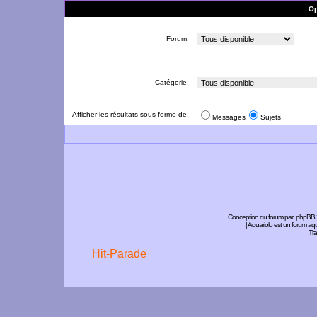
Op
Forum:
Catégorie:
Afficher les résultats sous forme de:
Messages
Sujets
Conception du forum par:
phpBB
| Aquariolo est un forum a
Tra