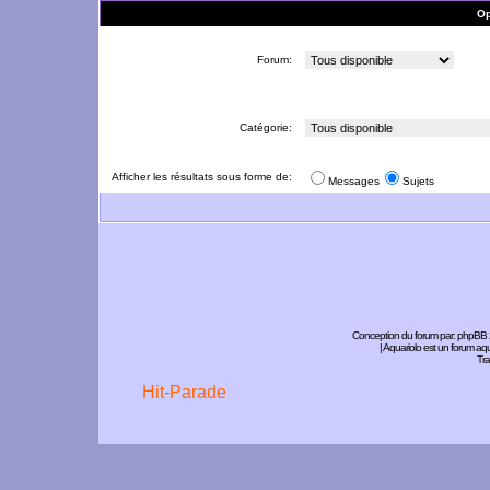
Op
Forum:
Catégorie:
Afficher les résultats sous forme de:
Messages
Sujets
Conception du forum par:
phpBB
| Aquariolo est un forum a
Tra