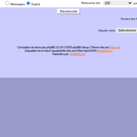
:
Retourner les
pr
Messages
Sujets
Toutes les
Sauter vers:
Conception du forum par:
phpBB
2.0.18 © 2005 phpBB Group | Thème crée par
Pigne.net
| Aquariolo est un forum aquariophile crée par H.Ben Ayed-2003
lagalaxie.com
Traduction par :
phpBB-fr.com