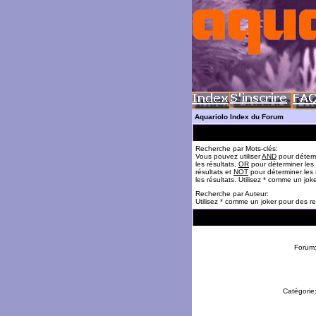
Aquariolo Index du Forum
Recherche par Mots-clés:
Vous pouvez utiliser
AND
pour déterm
les résultats,
OR
pour déterminer les
résultats et
NOT
pour déterminer les 
les résultats. Utilisez * comme un jok
Recherche par Auteur:
Utilisez * comme un joker pour des re
Forum
Catégorie