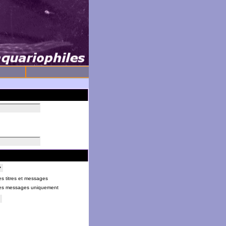
s titres et messages
es messages uniquement