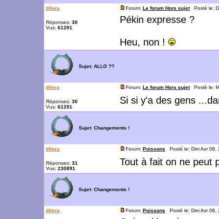
tillera
Forum:
Le forum Hors sujet
Posté le: D
Pékin expresse ?
Réponses:
30
Vus:
61291
Heu, non !
Sujet:
ALLO ??
tillera
Forum:
Le forum Hors sujet
Posté le: M
Si si y'a des gens ...da
Réponses:
30
Vus:
61291
Sujet:
Changements !
tillera
Forum:
Poissons
Posté le: Dim Avr 08,
Tout à fait on ne peut p
Réponses:
31
Vus:
230891
Sujet:
Changements !
tillera
Forum:
Poissons
Posté le: Dim Avr 08,