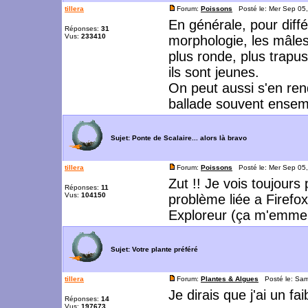
tillera
Forum:
Poissons
Posté le: Mer Sep 05
En générale, pour diffé
Réponses:
31
Vus:
233410
morphologie, les mâles
plus ronde, plus trapus
ils sont jeunes.
On peut aussi s'en re
ballade souvent ensemb
Sujet:
Ponte de Scalaire... alors là bravo
tillera
Forum:
Poissons
Posté le: Mer Sep 05
Zut !! Je vois toujours
Réponses:
11
Vus:
104150
problème liée a Firefox
Exploreur (ça m'emmerd
Sujet:
Votre plante préféré
tillera
Forum:
Plantes & Algues
Posté le: Sam
Je dirais que j'ai un fa
Réponses:
14
Vus:
197673