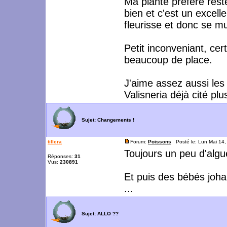
Ma plante préféré rest
bien et c'est un excell
fleurisse et donc se mul
Petit inconveniant, cer
beaucoup de place.
J'aime assez aussi les
Valisneria déjà cité plu
Sujet:
Changements !
tillera
Forum:
Poissons
Posté le: Lun Mai 14
Toujours un peu d'algu
Réponses:
31
Vus:
230891
Et puis des bébés joha
...
Sujet:
ALLO ??