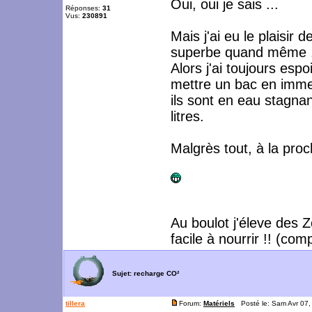
Oui, oui je sais ...
Réponses:
31
Vus:
230891
Mais j'ai eu le plaisir 
superbe quand même .
Alors j'ai toujours espo
mettre un bac en immer
ils sont en eau stagna
litres.
Malgrès tout, à la proch
Au boulot j'éleve des 
facile à nourrir !! (comp
Sujet:
recharge CO²
tillera
Forum:
Matériels
Posté le: Sam Avr 07,