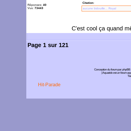
Citation:
Réponses:
40
Vus:
73443
aucune bidouille... Royal
C'est cool ça quand 
Page
1
sur
121
Conception du forum par:
phpBB
| Aquariolo est un forum a
Tra