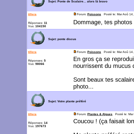
Sujet:
Ponte de Scalaire... alors là bravo
tillera
Forum:
Poissons
Posté le: Mar Aoû 14
Dommage, tes photos so
Réponses:
11
Vus:
104150
Sujet:
ponte discus
tillera
Forum:
Poissons
Posté le: Mar Aoû 14
En gros ça se reprodui
Réponses:
5
Vus:
98066
nourrissent du mucus d
Sont beaux tes scalaire
photo...
Sujet:
Votre plante préféré
tillera
Forum:
Plantes & Algues
Posté le: Mar
Coucou ! (ça faisait lo
Réponses:
14
Vus:
197673