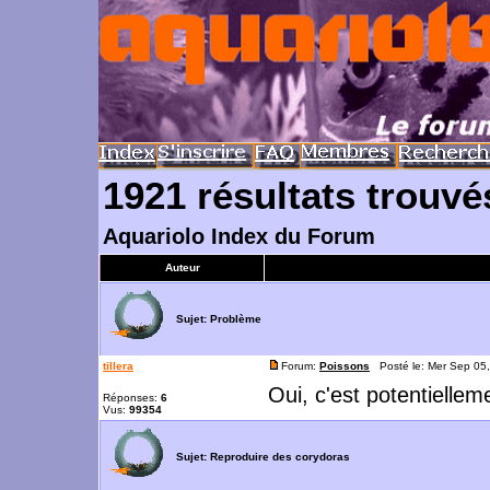
1921 résultats trouvé
Aquariolo Index du Forum
Auteur
Sujet:
Problème
tillera
Forum:
Poissons
Posté le: Mer Sep 05
Oui, c'est potentielleme
Réponses:
6
Vus:
99354
Sujet:
Reproduire des corydoras