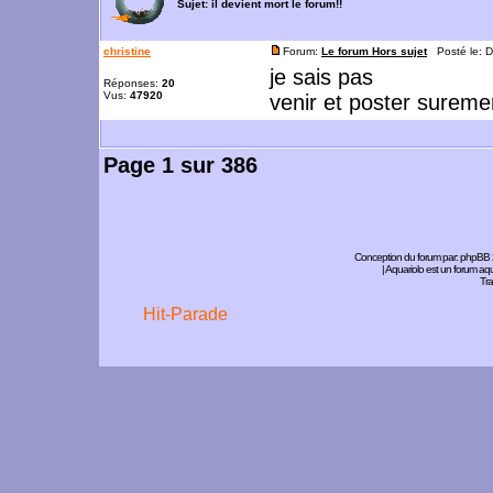
Sujet:
il devient mort le forum!!
christine
Forum:
Le forum Hors sujet
Posté le: D
je sais pas
Réponses:
20
Vus:
47920
venir et poster sureme
Page
1
sur
386
Conception du forum par:
phpBB
| Aquariolo est un forum a
Tra