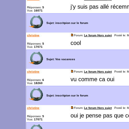
j'y suis pas allé réce
Réponses:
5
Vus:
16071
Sujet:
inscritpion sur le forum
christine
Forum:
Le forum Hors sujet
Posté le: M
cool
Réponses:
5
Vus:
17071
Sujet:
Vos vacances
christine
Forum:
Le forum Hors sujet
Posté le: M
vu comme ca oui
Réponses:
6
Vus:
18260
Sujet:
inscritpion sur le forum
christine
Forum:
Le forum Hors sujet
Posté le: M
oui je pense pas que c
Réponses:
5
Vus:
17071