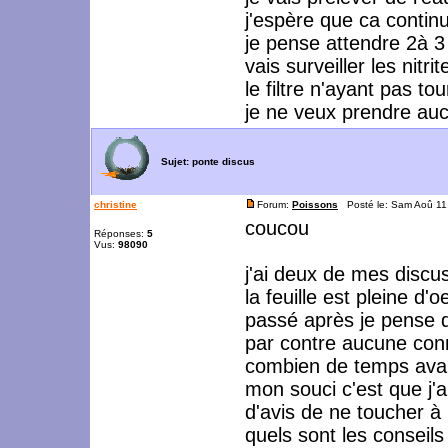
j'espère que ca contin
je pense attendre 2à 3
vais surveiller les nitri
le filtre n'ayant pas 
je ne veux prendre aucu
Sujet:
ponte discus
christine
Forum:
Poissons
Posté le: Sam Aoû 11
coucou
Réponses:
5
Vus:
98090
j'ai deux de mes discu
la feuille est pleine d'
passé après je pense 
par contre aucune conn
combien de temps avan
mon souci c'est que j
d'avis de ne toucher à
quels sont les consei