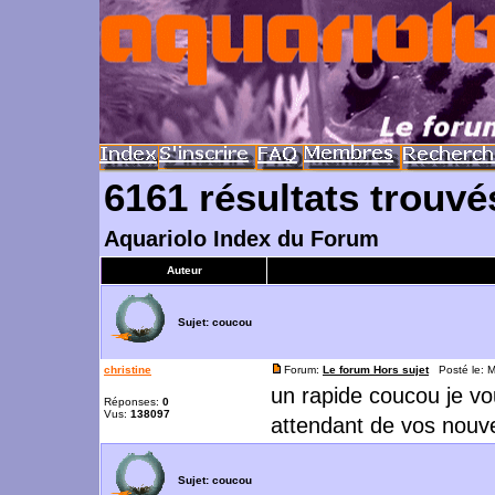
6161 résultats trouvé
Aquariolo Index du Forum
Auteur
Sujet:
coucou
christine
Forum:
Le forum Hors sujet
Posté le: M
un rapide coucou je vo
Réponses:
0
Vus:
138097
attendant de vos nouv
Sujet:
coucou