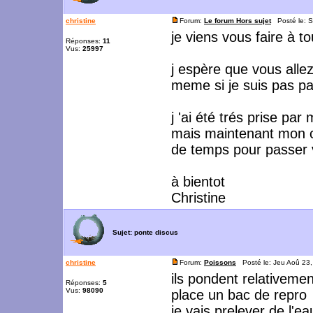
christine
Forum:
Le forum Hors sujet
Posté le: S
je viens vous faire à t
Réponses:
11
Vus:
25997
j espère que vous allez
meme si je suis pas pas
j 'ai été trés prise par 
mais maintenant mon co
de temps pour passer 
à bientot
Christine
Sujet:
ponte discus
christine
Forum:
Poissons
Posté le: Jeu Aoû 23
ils pondent relativemen
Réponses:
5
Vus:
98090
place un bac de repro
je vais prelever de l'ea