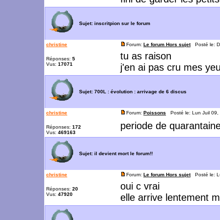
Sujet:
inscritpion sur le forum
christine
Forum:
Le forum Hors sujet
Posté le: D
tu as raison
Réponses:
5
Vus:
17071
j'en ai pas cru mes ye
Sujet:
700L : évolution : arrivage de 6 discus
christine
Forum:
Poissons
Posté le: Lun Juil 09
periode de quarantaine 
Réponses:
172
Vus:
469163
Sujet:
il devient mort le forum!!
christine
Forum:
Le forum Hors sujet
Posté le: L
oui c vrai
Réponses:
20
Vus:
47920
elle arrive lentement ma