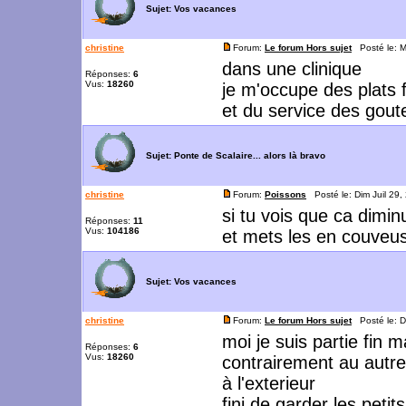
Sujet:
Vos vacances
christine
Forum:
Le forum Hors sujet
Posté le: M
dans une clinique
Réponses:
6
Vus:
18260
je m'occupe des plats f
et du service des gout
Sujet:
Ponte de Scalaire... alors là bravo
christine
Forum:
Poissons
Posté le: Dim Juil 29
si tu vois que ca dimi
Réponses:
11
Vus:
104186
et mets les en couveus
Sujet:
Vos vacances
christine
Forum:
Le forum Hors sujet
Posté le: D
moi je suis partie fin m
Réponses:
6
Vus:
18260
contrairement au autre
à l'exterieur
fini de garder les peti