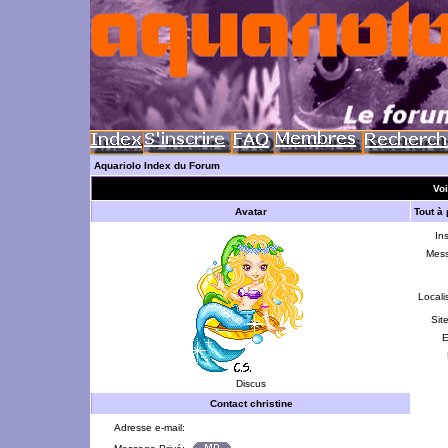
Aquariolo Index du Forum
Voi
Avatar
Tout à
Ins
Mes
Locali
Sit
E
Discus
Contact christine
Adresse e-mail: