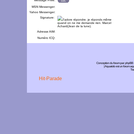
Message Privé:
MSN Messenger:
Yahoo Messenger:
Signature:
J'adore répondre. je réponds même
quand on ne me demande rien. Marcel
Achard(Jean de la lune).
Adresse AIM:
Numéro ICQ:
Conception du forum par:
phpBB
| Aquariolo est un forum a
Tra