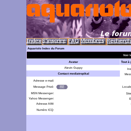
Aquariolo Index du Forum
Voir l
Avatar
Tout à
Alevin Guppy
Ins
Contact mediatropikal
Mes
Adresse e-mail:
Message Privé:
Locali
MSN Messenger:
Sit
Yahoo Messenger:
E
Adresse AIM:
Numéro ICQ: