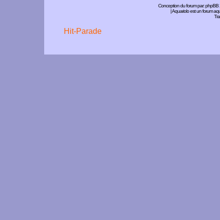
Conception du forum par:
phpBB
| Aquariolo est un forum a
Tra