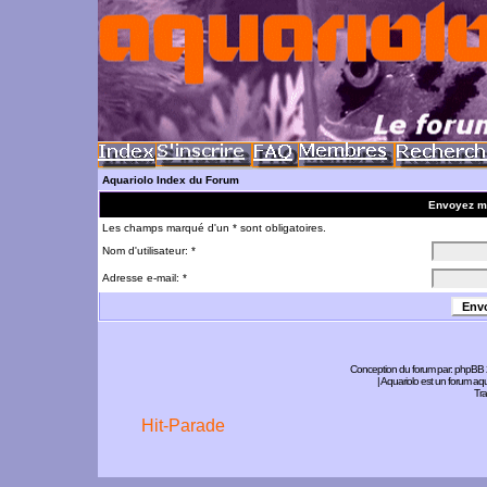
Aquariolo Index du Forum
Envoyez m
Les champs marqué d'un * sont obligatoires.
Nom d'utilisateur: *
Adresse e-mail: *
Conception du forum par:
phpBB
| Aquariolo est un forum a
Tra