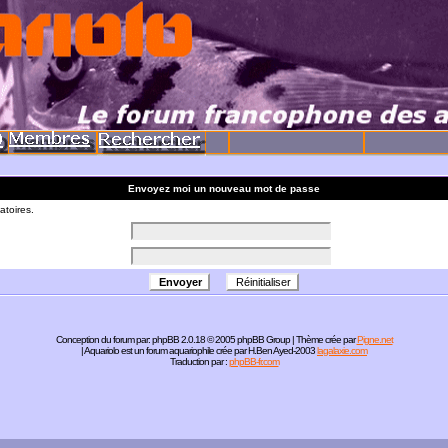
Envoyez moi un nouveau mot de passe
atoires.
Conception du forum par:
phpBB
2.0.18 © 2005 phpBB Group | Thème crée par
Pigne.net
| Aquariolo est un forum aquariophile crée par H.Ben Ayed-2003
lagalaxie.com
Traduction par :
phpBB-fr.com