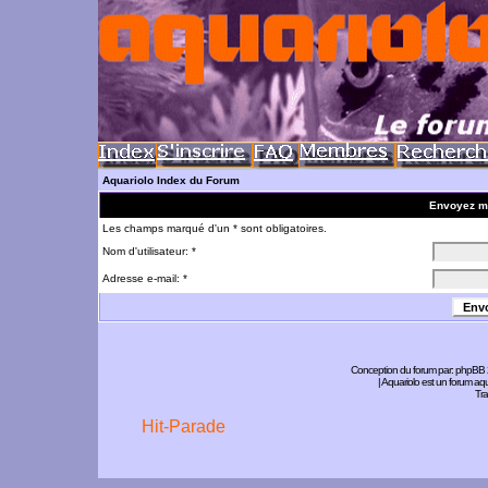
Aquariolo Index du Forum
Envoyez m
Les champs marqué d'un * sont obligatoires.
Nom d'utilisateur: *
Adresse e-mail: *
Conception du forum par:
phpBB
| Aquariolo est un forum a
Tra