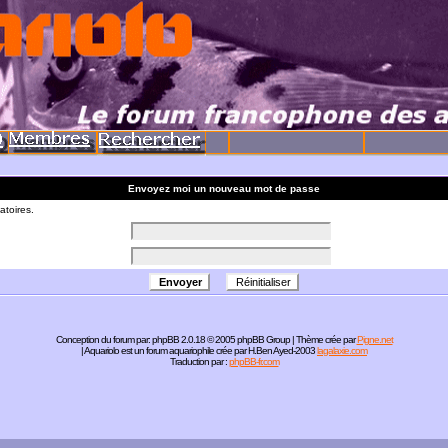
Envoyez moi un nouveau mot de passe
atoires.
Conception du forum par:
phpBB
2.0.18 © 2005 phpBB Group | Thème crée par
Pigne.net
| Aquariolo est un forum aquariophile crée par H.Ben Ayed-2003
lagalaxie.com
Traduction par :
phpBB-fr.com