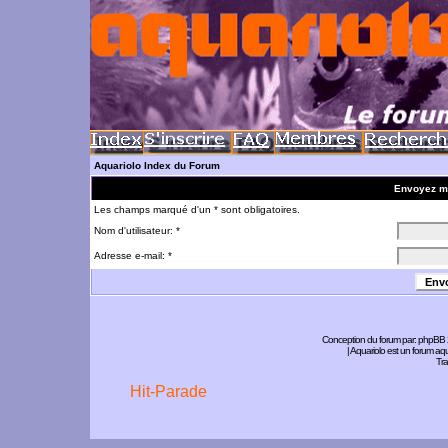
Aquariolo Index du Forum
Envoyez m
Les champs marqué d'un * sont obligatoires.
Nom d'utilisateur: *
Adresse e-mail: *
Conception du forum par:
phpBB
| Aquariolo est un forum a
Tra