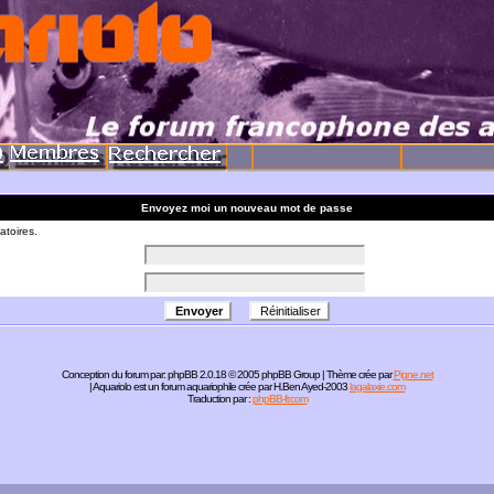
Envoyez moi un nouveau mot de passe
atoires.
Conception du forum par:
phpBB
2.0.18 © 2005 phpBB Group | Thème crée par
Pigne.net
| Aquariolo est un forum aquariophile crée par H.Ben Ayed-2003
lagalaxie.com
Traduction par :
phpBB-fr.com