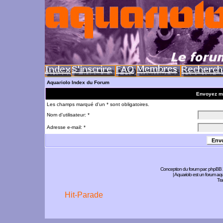
Aquariolo Index du Forum
Envoyez m
Les champs marqué d'un * sont obligatoires.
Nom d'utilisateur: *
Adresse e-mail: *
Conception du forum par:
phpBB
| Aquariolo est un forum a
Tra