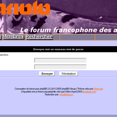
Envoyez moi un nouveau mot de passe
atoires.
Conception du forum par:
phpBB
2.0.18 © 2005 phpBB Group | Thème crée par
Pigne.net
| Aquariolo est un forum aquariophile crée par H.Ben Ayed-2003
lagalaxie.com
Traduction par :
phpBB-fr.com