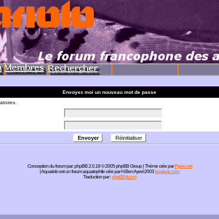
Envoyez moi un nouveau mot de passe
atoires.
Conception du forum par:
phpBB
2.0.18 © 2005 phpBB Group | Thème crée par
Pigne.net
| Aquariolo est un forum aquariophile crée par H.Ben Ayed-2003
lagalaxie.com
Traduction par :
phpBB-fr.com