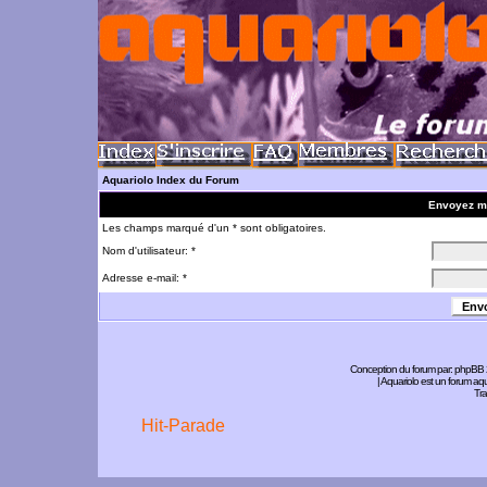
Aquariolo Index du Forum
Envoyez m
Les champs marqué d'un * sont obligatoires.
Nom d'utilisateur: *
Adresse e-mail: *
Conception du forum par:
phpBB
| Aquariolo est un forum a
Tra