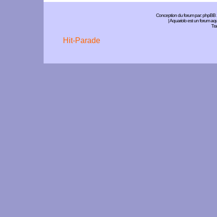
Conception du forum par:
phpBB
| Aquariolo est un forum a
Tra