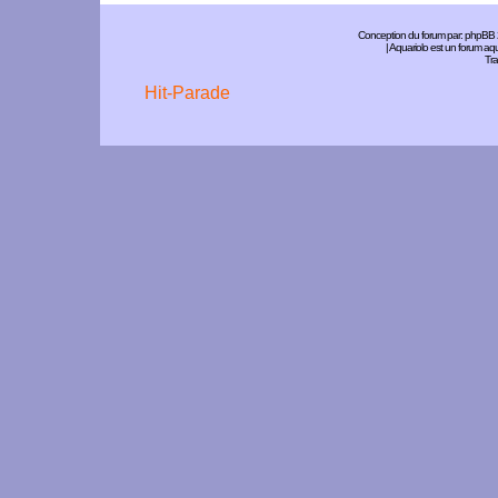
Conception du forum par:
phpBB
| Aquariolo est un forum a
Tra