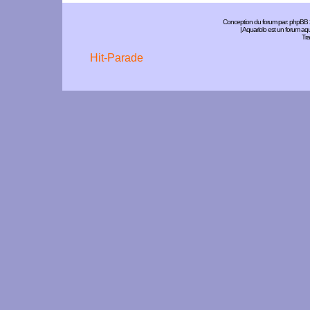
Conception du forum par:
phpBB
| Aquariolo est un forum a
Tra