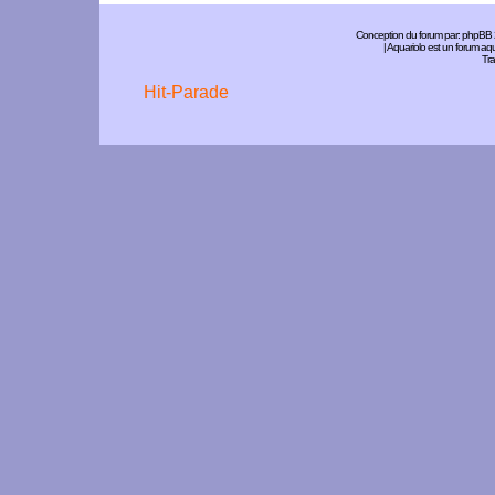
Conception du forum par:
phpBB
| Aquariolo est un forum a
Tra