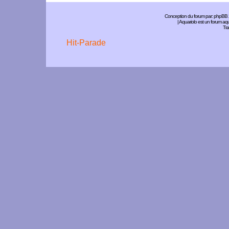
Conception du forum par:
phpBB
| Aquariolo est un forum a
Tra