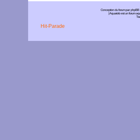
Conception du forum par:
phpBB
| Aquariolo est un forum a
Tra