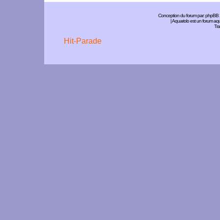
Conception du forum par:
phpBB
| Aquariolo est un forum a
Tra