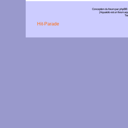
Conception du forum par:
phpBB
| Aquariolo est un forum a
Tra