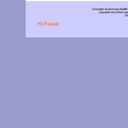
Conception du forum par:
phpBB
| Aquariolo est un forum a
Tra