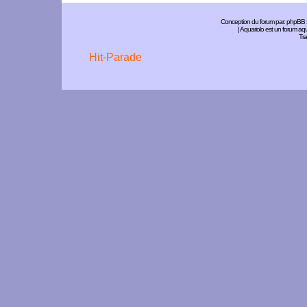
Conception du forum par:
phpBB
| Aquariolo est un forum a
Tra