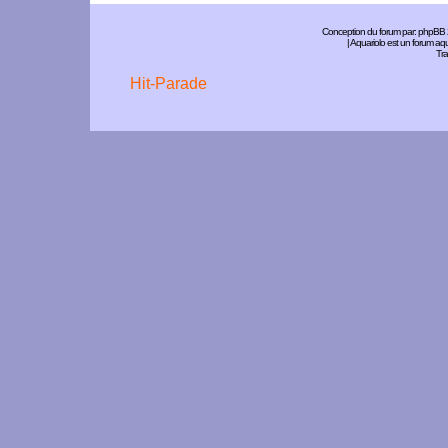
Conception du forum par:
phpBB
| Aquariolo est un forum a
Tra