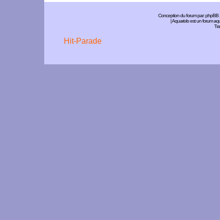
Conception du forum par:
phpBB
| Aquariolo est un forum a
Tra