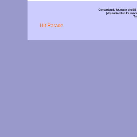
Conception du forum par:
phpBB
| Aquariolo est un forum a
Tra