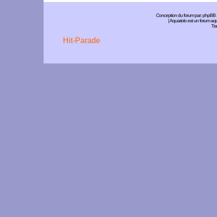
Conception du forum par:
phpBB
| Aquariolo est un forum a
Tra